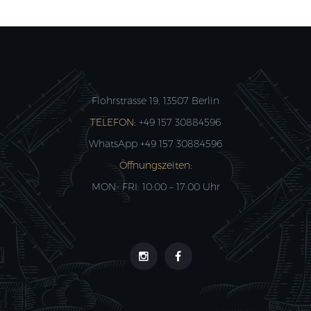
Flohrstrasse 19, 13507 Berlin
TELEFON:
+49 157 30884596
WhatsApp +49 157 30884596
Öffnungszeiten:
MON- FRI: 10:00 – 17:00 Uhr