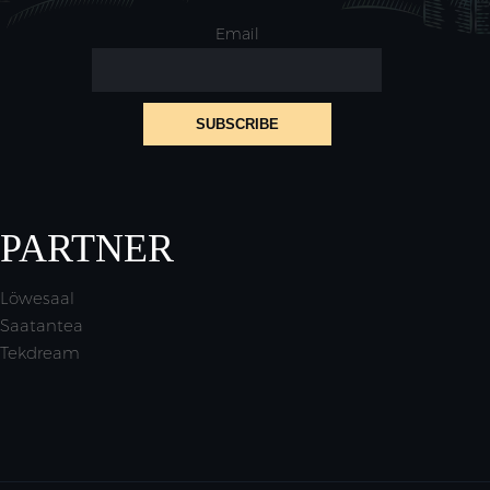
Email
PARTNER
Löwesaal
Saatantea
Tekdream