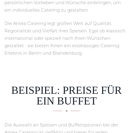
persönlichen Vorlieben und Wünsche einbringen, um
ein individuelles Catering zu gestalten.
Die Antea Catering legt großen Wert auf Qualität,
Regionalität und Vielfalt ihrer Speisen. Egal ob klassisch,
international oder speziell nach Ihren Wünschen
gestaltet - sie bieten Ihnen ein erstklassiges Catering-
Erlebnis in Berlin und Brandenburg.
BEISPIEL: PREISE FÜR
EIN BUFFET
Die Auswahl an Speisen und Buffetoptionen bei der
Antea Catering ist vielfältig und bietet für jeden