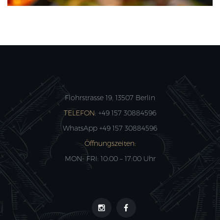
Flohrstrasse 19, 13507 Berlin
TELEFON:
+49 157 30884596
WhatsApp +49 157 30884596
Öffnungszeiten:
MON- FRI: 10:00 – 17:00 Uhr