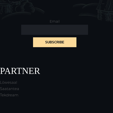
Email
PARTNER
Löwesaal
Saatantea
Tekdream