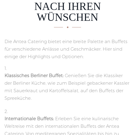
NACH IHREN
WÜNSCHEN
Die Antea Catering bietet eine breite Palette an Buffets
für verschiedene Anlässe und Geschmäcker. Hier sind
einige der Highlights und Optionen:
Klassisches Berliner Buffet:
Genießen Sie die Klassiker
der Berliner Küche, wie zum Beispiel gebackener Kassler
mit Sauerkraut und Kartoffelsalat, auf den Buffets der
Spreeküche.
Internationale Buffets:
Erleben Sie eine kulinarische
Weltreise mit den internationalen Buffets der Antea
Catering. Von mediterranen Spezialitäten bis hin zu