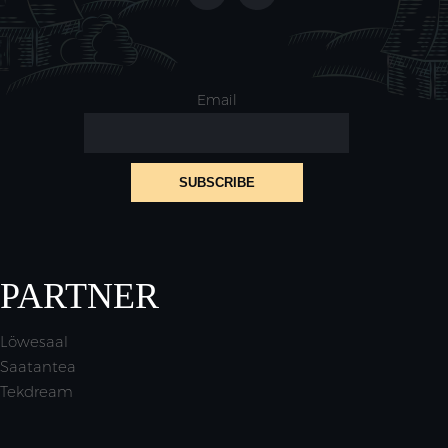
Email
PARTNER
Löwesaal
Saatantea
Tekdream