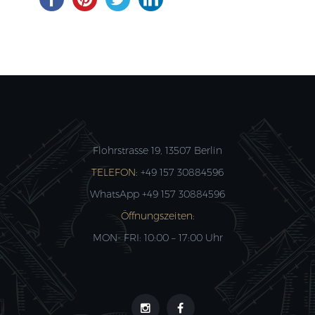
Flohrstrasse 19, 13507 Berlin
TELEFON:
+49 157 30884596
WhatsApp +49 157 30884596
Öffnungszeiten:
MON- FRI: 10:00 – 17:00 Uhr